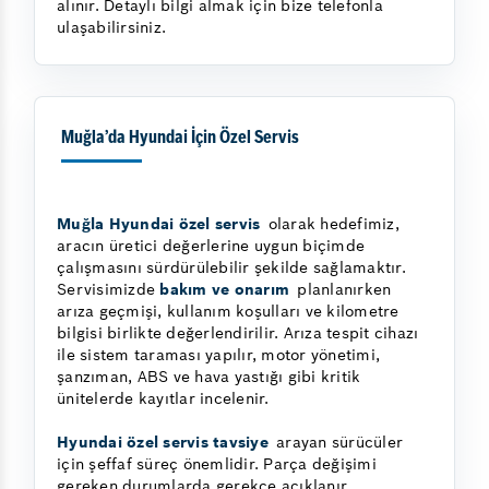
alınır. Detaylı bilgi almak için bize telefonla
ulaşabilirsiniz.
Muğla’da Hyundai İçin Özel Servis
Muğla Hyundai özel servis
olarak hedefimiz,
aracın üretici değerlerine uygun biçimde
çalışmasını sürdürülebilir şekilde sağlamaktır.
Servisimizde
bakım ve onarım
planlanırken
arıza geçmişi, kullanım koşulları ve kilometre
bilgisi birlikte değerlendirilir. Arıza tespit cihazı
ile sistem taraması yapılır, motor yönetimi,
şanzıman, ABS ve hava yastığı gibi kritik
ünitelerde kayıtlar incelenir.
Hyundai özel servis tavsiye
arayan sürücüler
için şeffaf süreç önemlidir. Parça değişimi
gereken durumlarda gerekçe açıklanır,