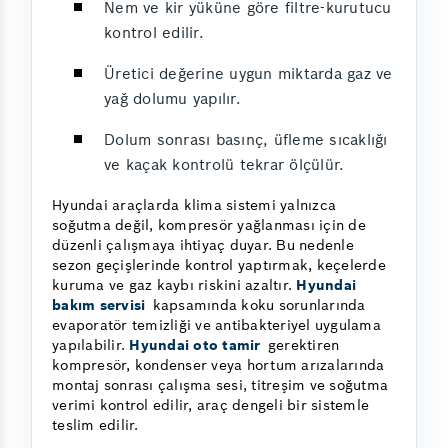
Nem ve kir yüküne göre filtre-kurutucu
kontrol edilir.
Üretici değerine uygun miktarda gaz ve
yağ dolumu yapılır.
Dolum sonrası basınç, üfleme sıcaklığı
ve kaçak kontrolü tekrar ölçülür.
Hyundai araçlarda klima sistemi yalnızca
soğutma değil, kompresör yağlanması için de
düzenli çalışmaya ihtiyaç duyar. Bu nedenle
sezon geçişlerinde kontrol yaptırmak, keçelerde
kuruma ve gaz kaybı riskini azaltır.
Hyundai
bakım servisi
kapsamında koku sorunlarında
evaporatör temizliği ve antibakteriyel uygulama
yapılabilir.
Hyundai oto tamir
gerektiren
kompresör, kondenser veya hortum arızalarında
montaj sonrası çalışma sesi, titreşim ve soğutma
verimi kontrol edilir, araç dengeli bir sistemle
teslim edilir.