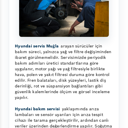
Hyundai servis Muğla
arayan sürücüler için
bakım süreci, yalnızca yağ ve filtre değişiminden
ibaret görülmemelidir. Servisimizde periyodik
bakım adımları üretici standartlarına göre
uygulanır, motor yağı ve yağ filtresiyle birlikte
hava, polen ve yakıt filtresi duruma göre kontrol
edilir. Fren balataları, disk yüzeyleri, lastik diş
derinliği, rot ve süspansiyon bağlantıları gibi
güvenlik kalemlerinde ölçüm ve görsel inceleme
yapılır.
Hyundai bakım servisi
yaklaşımında arıza
lambaları ve sensör uyarıları için arıza tespit
cihazı ile tarama gerçekleştirilir, ardından canlı
veriler üzerinden değerlendirme yapılır. Soğutma